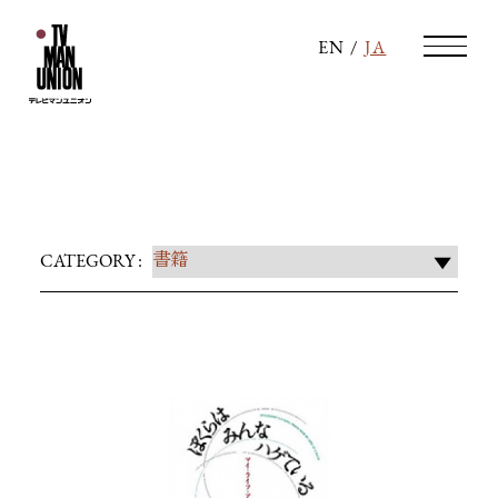
EN
/
JA