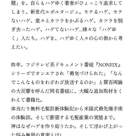
題」を、自らもハゲゆく著者がひょっこり追求して
しまう、新世代ルポルタージュ。モテるハゲ、モテ
ないハゲ、堂々とカツラをかぶるハゲ、カツラを脱
ぎ去ったハゲ、ハゲてないハゲ…様々な「ハゲゆ
く」人たち。ハゲを、ハゲゆく人々の心の側から考
えたい。
昨年、フジテレビ系ドキュメント番組『NONFIX』
シリーズでオンエアされ「勇気づけられた」「なん
でこんなものをわざわざ放送するのか」と賛否両論
の大反響を呼んだ同名番組に、大幅な追加取材をく
わえて書籍化。
体当たり無料毛髪診断体験記から米国式最先端手術
の体験談、そして膨張する毛髪産業の実態まで。
神はなぜハゲを作り給うたか。そして浮かび上がっ
た悩み無用の真実とは?