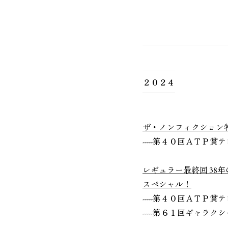
２０２４
ザ・ノンフィクション
-----第４０回ＡＴＰ
レギュラー最終回 38年
スペシャル！
-----第４０回ＡＴＰ
-----第６１回ギャラ