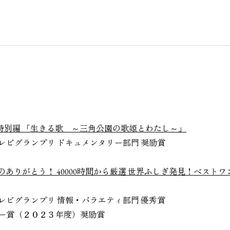
特別編 「生きる歌 ～三角公園の歌姫とわたし～」
賞テレビグランプリ ドキュメンタリー部門 奨励賞
のありがとう！ 40000時間から厳選 世界ふしぎ発見！ベストワ
賞テレビグランプリ 情報・バラエティ部門 優秀賞
クシー賞（２０２３年度）奨励賞