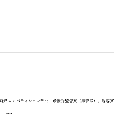
国際映画祭 コンペティション部門 最優秀監督賞（岸善幸）、観客賞