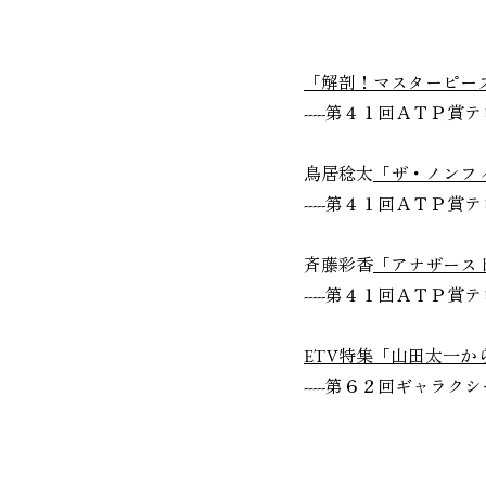
番組部門「
「解剖！マスターピー
-----第４１回ＡＴＰ
鳥居稔太
「ザ・ノンフ
-----第４１回ＡＴＰ
斉藤彩香
「アナザース
-----第４１回ＡＴＰ
ETV特集「山田太一か
-----第６２回ギャラ