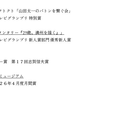
クトクト「山田太一のバトンを繋ぐ会」
賞テレビグランプリ 特別賞
メンタリー『29歳、満州を描く』」
賞テレビグランプリ 新人賞部門 優秀新人賞
クシー賞 第１７回志賀信夫賞
一ミュージアム
２０２６年４月度月間賞