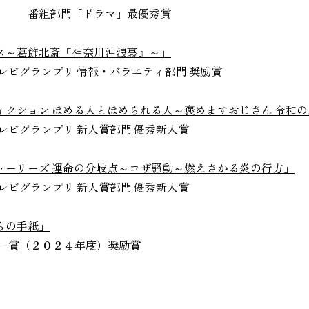
ドラマ」最優秀賞
ス～葛飾北斎『神奈川沖浪裏』～」
賞テレビグランプリ 情報・バラエティ部門 奨励賞
ィクション ほめる人とほめられる人～褒めますおじさん 令和
賞テレビグランプリ 新人賞部門 優秀新人賞
トーリーズ 運命の分岐点～コザ騒動～燃えさかる炎の行方」
賞テレビグランプリ 新人賞部門 優秀新人賞
らの手紙」
クシー賞（２０２４年度）奨励賞