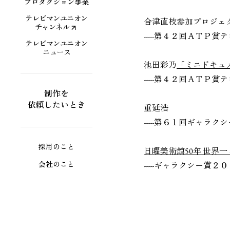
プロダクション事業
テレビマンユニオン
合津直枝参加プロジェ
チャンネル
-----第４２回ＡＴＰ
テレビマンユニオン
ニュース
池田彩乃
「ミニドキュ
-----第４２回ＡＴＰ
制作を
依頼したいとき
重延浩
-----第６１回ギャラ
採用のこと
日曜美術館50年 世界
会社のこと
-----ギャラクシー賞