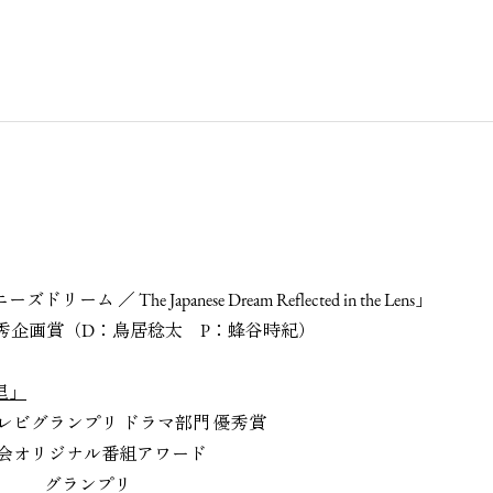
／ The Japanese Dream Reflected in the Lens」
 2025 優秀企画賞（D：鳥居稔太 P：蜂谷時紀）
里」
賞テレビグランプリ ドラマ部門 優秀賞
送協会オリジナル番組アワード
ンプリ