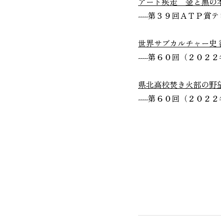
アート疾走 金と黒の
-----第３９回ＡＴＰ
世界サブカルチャー史 欲
-----第６０回（２０
県北高校焚き火部の野
-----第６０回（２０