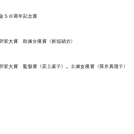
化基金５０周年記念賞
画批評家⼤賞 助演女優賞（新垣結衣）
映画批評家⼤賞 監督賞（荻上直子）、主演⼥優賞（筒井真理子）