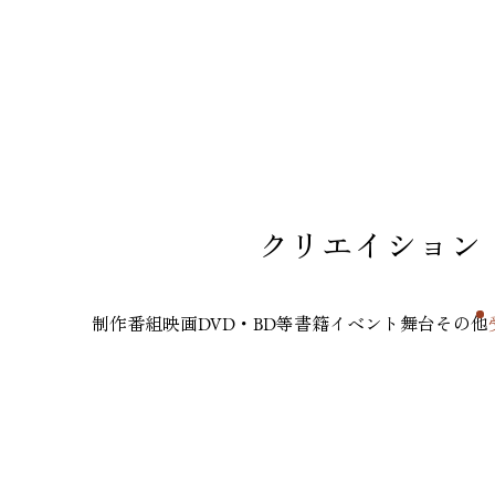
クリエイション
制作番組
映画
DVD・BD等
書籍
イベント
舞台
その他