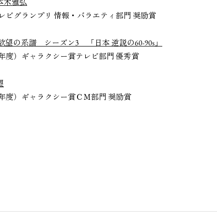
本木雅弘
賞テレビグランプリ 情報・バラエティ部門 奨励賞
望の系譜 シーズン3 「日本 逆説の60-90s」
２２年度）ギャラクシー賞テレビ部門 優秀賞
望
２２年度）ギャラクシー賞ＣＭ部門 奨励賞