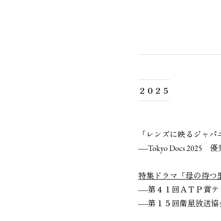
２０２５
「レンズに映るジャパニーズドリーム 
-----Tokyo Docs
特集ドラマ「母の待つ
-----第４１回ＡＴＰ
-----第１５回衛星放
グラ