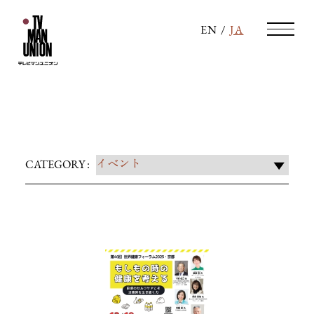
EN
/
JA