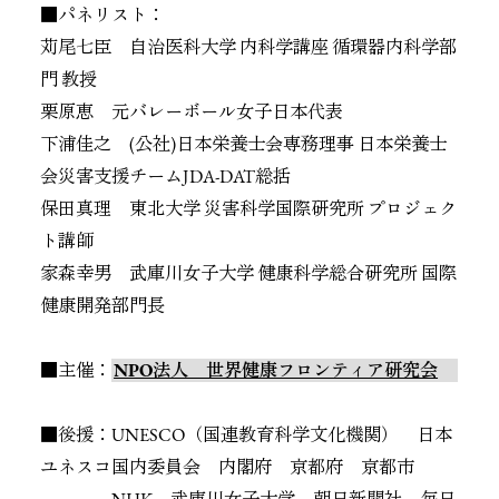
■パネリスト：
苅尾七臣 自治医科大学 内科学講座 循環器内科学部
門 教授
栗原恵 元バレーボール女子日本代表
下浦佳之 (公社)日本栄養士会専務理事 日本栄養士
会災害支援チームJDA-DAT総括
保田真理 東北大学 災害科学国際研究所 プロジェク
ト講師
家森幸男 武庫川女子大学 健康科学総合研究所 国際
健康開発部門長
■主催：
NPO法人 世界健康フロンティア研究会
■後援：UNESCO（国連教育科学文化機関） 日本
ユネスコ国内委員会 内閣府 京都府 京都市