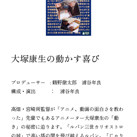
大塚康生の動かす喜び
プロデューサー : 鶴野徹太郎 浦谷年良
構成・演出 ： 浦谷年良
高畑・宮崎両監督が「アニメ、動画の面白さを教わ
った」先輩でもあるアニメーター大塚康生の「動
き」の秘密に迫ります。「ルパン三世カリオストロ
の城」で高い塔の間を飛び越えるルパン。「じゃり