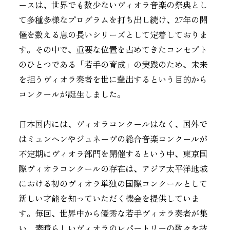
ースは、世界でも数少ないヴィオラ音楽の祭典とし
て多種多様なプログラムを打ち出し続け、27年の開
催を数える息の長いシリーズとして定着しておりま
す。その中で、重要な位置を占めてきたコンセプト
のひとつである「若手の育成」の実践のため、未来
を担うヴィオラ奏者を世に輩出するという目的から
コンクールが誕生しました。
日本国内には、ヴィオラコンクールはなく、国外で
はミュンヘンやジュネーヴの総合音楽コンクールが
不定期にヴィオラ部門を開催するという中、東京国
際ヴィオラコンクールの存在は、アジア太平洋地域
における初のヴィオラ単独の国際コンクールとして
新しい才能を知っていただく機会を提供していま
す。毎回、世界中から優秀な若手ヴィオラ奏者が集
い、素晴らしいヴィオラのレパートリーの数々を披