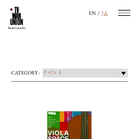
EN
/
JA