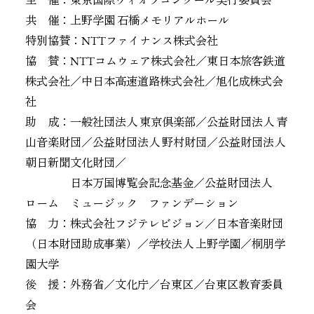
主 催：東京国際ヴィオラコンクール実行委員会
共 催：上野学園 石橋メモリアルホール
特別協賛：NTTファイナンス株式会社
協 賛：NTTコムウェア株式会社／東日本旅客鉄道
株式会社／中日本高速道路株式会社／旭化成株式会
社
助 成：一般社団法人 東京倶楽部／公益財団法人 青
山音楽財団／公益財団法人 野村財団／公益財団法人
朝日新聞文化財団／
日本万国博覧会記念基金／公益財団法人
ローム ミュージック ファンデーション
協 力：株式会社フジテレビジョン／日本音楽財団
（日本財団助成事業）／学校法人 上野学園／桐朋学
園大学
後 援：外務省／文化庁／台東区／台東区教育委員
会