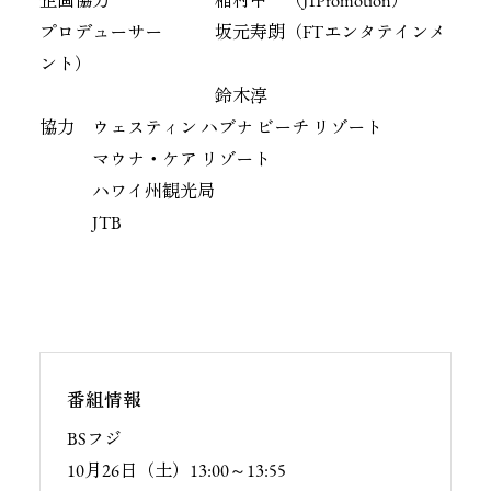
企画協力 稲村甲一（JIPromotion）
プロデューサー 坂元寿朗（FTエンタテインメ
ント）
鈴木淳
協力 ウェスティン ハブナ ビーチ リゾート
マウナ・ケア リゾート
ハワイ州観光局
JTB
番組情報
BSフジ
10月26日（土）13:00～13:55