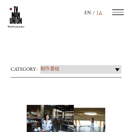
EN
/
JA