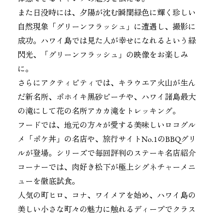
また日没時には、夕陽が沈む瞬間緑色に輝く珍しい
自然現象「グリーンフラッシュ」に遭遇し、撮影に
成功。ハワイ島では見た人が幸せになれるという緑
閃光、「グリーンフラッシュ」の映像をお楽しみ
に。
さらにアクティビティでは、キラウエア火山が生ん
だ新名所、ポホイキ黒砂ビーチや、ハワイ諸島最大
の滝にして花の名所アカカ滝をトレッキング。
フードでは、地元の方々が愛する美味しいロコグル
メ「ポケ丼」の名店や、旅行サイトNo.1のBBQグリ
ルが登場。シリーズで毎回評判のステーキ名店紹介
コーナーでは、肉好き松下が極上シグネチャーメニ
ューを徹底試食。
人気の町ヒロ、コナ、ワイメアを始め、ハワイ島の
美しい小さな町々の魅力に触れるディープでクラス