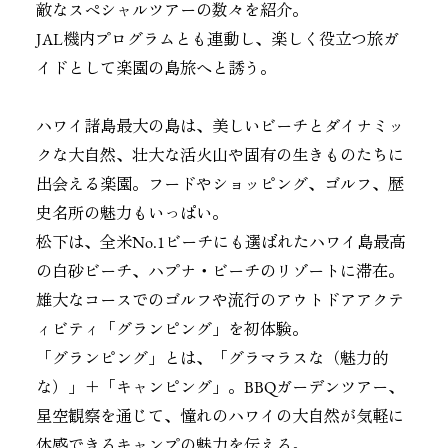
敵なスペシャルツアーの数々を紹介。
JAL機内プログラムとも連動し、楽しく役立つ旅ガ
イドとして楽園の島旅へと誘う。
ハワイ諸島最大の島は、美しいビーチとダイナミッ
クな大自然、壮大な活火山や固有の生きものたちに
出会える楽園。フードやショッピング、ゴルフ、歴
史名所の魅力もいっぱい。
松下は、全米No.1ビーチにも選ばれたハワイ島最高
の白砂ビーチ、ハプナ・ビーチのリゾートに滞在。
雄大なコースでのゴルフや流行のアウトドアアクテ
ィビティ「グランピング」を初体験。
「グランピング」とは、「グラマラスな（魅力的
な）」＋「キャンピング」。BBQガーデンツアー、
星空観察を通じて、憧れのハワイの大自然が気軽に
体感できるキャンプの魅力を伝える。