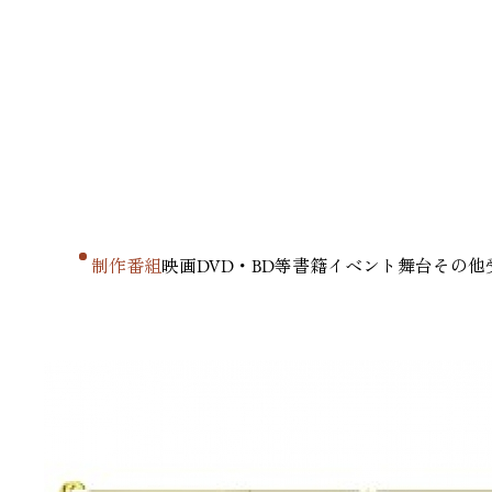
制作番組
映画
DVD・BD等
書籍
イベント
舞台
その他