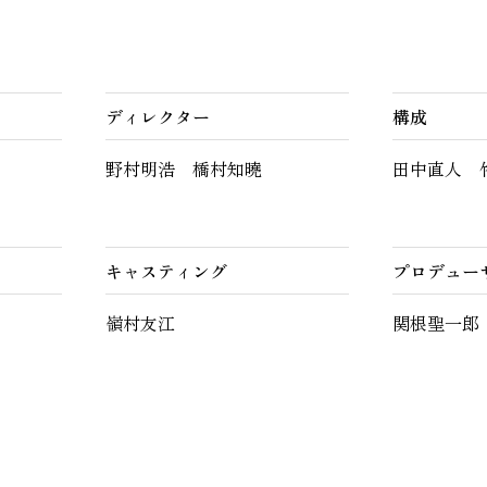
ディレクター
構成
野村明浩 橋村知曉
田中直人
竹
キャスティング
プロデュー
嶺村友江
関根聖一郎