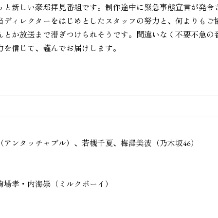
っと新しい豪邸拝見番組です。制作途中に緊急事態宣言が発令
当ディレクターをはじめとしたスタッフの努力と、何よりもご
んとか放送まで漕ぎつけられそうです。間違いなく不要不急の
力を信じて、謹んでお届けします。
アンタッチャブル）、若槻千夏、梅澤美波（乃木坂46）
駒場孝・内海崇（ミルクボーイ）