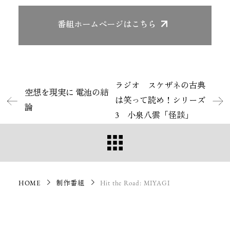
番組ホームページ
はこちら
ラジオ スケザネの古典
空想を現実に 電池の結
は笑って読め！シリーズ
論
3 小泉八雲「怪談」
HOME
制作番組
Hit the Road: MIYAGI