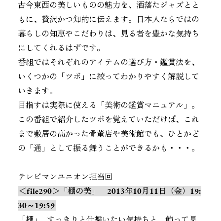
古今東西の美しいものの魅力を、洒落たジャズとと
もに、贅沢かつ知的に伝えます。日本人ならではの
暮らしの知恵やこだわりは、見る者を豊かな気持ち
にしてくれるはずです。
番組ではそれぞれのアイテムの選び方・鑑賞法を、
いくつかの「ツボ」に絞ってわかりやすく解説して
いきます。
目指すは実際に使える「美術の鑑賞マニュアル」。
この番組で紹介したツボを覚えていただけば、これ
まで敷居の高かった骨董店や美術館でも、ひとかど
の「通」として振る舞うことができるかも・・・。
テレビマンユニオン担当回
＜file290＞「棚の美」 2013年10月11日（金）19:
30～19:59
「棚」…すっきりと仕舞いたい気持ちと、飾って見