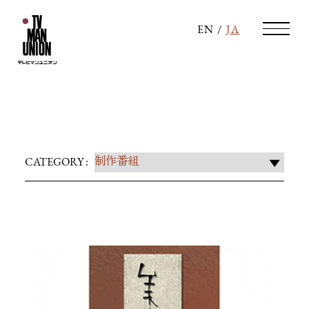
EN
/
JA