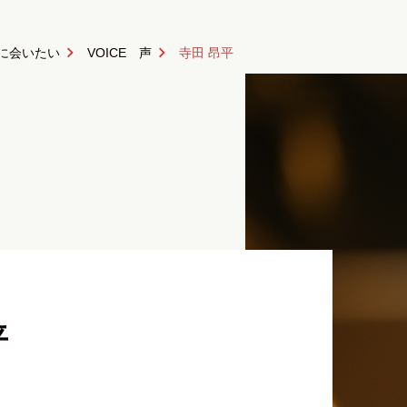
ONに会いたい
VOICE 声
寺田 昂平
平