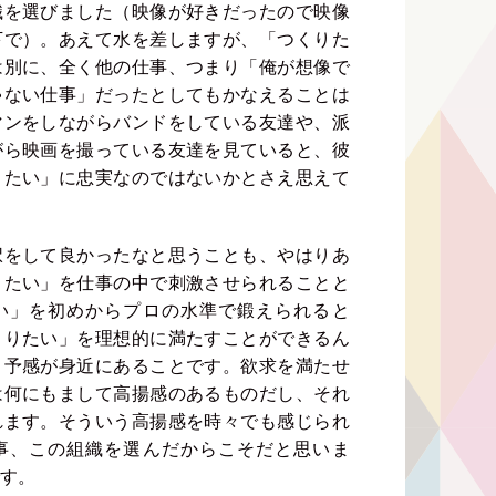
織を選びました（映像が好きだったので映像
下で）。あえて水を差しますが、「つくりた
は別に、全く他の仕事、つまり「俺が想像で
ゃない仕事」だったとしてもかなえることは
マンをしながらバンドをしている友達や、派
がら映画を撮っている友達を見ていると、彼
りたい」に忠実なのではないかとさえ思えて
択をして良かったなと思うことも、やはりあ
りたい」を仕事の中で刺激させられることと
い」を初めからプロの水準で鍛えられると
くりたい」を理想的に満たすことができるん
う予感が身近にあることです。欲求を満たせ
は何にもまして高揚感のあるものだし、それ
れます。そういう高揚感を時々でも感じられ
事、この組織を選んだからこそだと思いま
す。