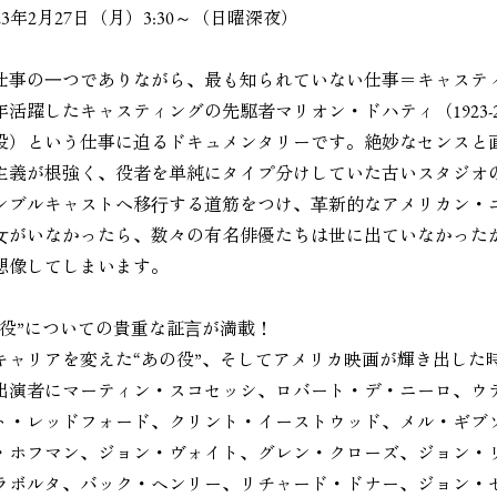
3年2月27日（月）3:30～（日曜深夜）
仕事の⼀つでありながら、最も知られていない仕事＝キャステ
活躍したキャスティングの先駆者マリオン・ドハティ（1923-2
役）という仕事に迫るドキュメンタリーです。絶妙なセンスと
主義が根強く、役者を単純にタイプ分けしていた古いスタジオ
ンブルキャストへ移⾏する道筋をつけ、⾰新的なアメリカン・
⼥がいなかったら、数々の有名俳優たちは世に出ていなかった
想像してしまいます。
の役”についての貴重な証⾔が満載！
キャリアを変えた“あの役”、そしてアメリカ映画が輝き出した
出演者にマーティン・スコセッシ、ロバート・デ・ニーロ、ウ
ト・レッドフォード、クリント・イーストウッド、メル・ギブ
・ホフマン、ジョン・ヴォイト、グレン・クローズ、ジョン・
ラボルタ、バック・ヘンリー、リチャード・ドナー、ジョン・