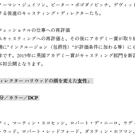
ノーマン・ジュイソン、ピーター・ボゴダノビッチ、デヴィッ
する後進のキャスティング・ディレクターたち。
フェッショナルの仕事への再評価
されキャスティングへの再評価と、その後にアカデミー賞が取り組
候補に“インクルージョン（包摂性）”が評価条件に加わる等）に
作です。2019年に英国アカデミー賞がキャスティング部⾨を新
本初公開となります。
ィレクター ハリウッドの顔を変えた⼥性」
9分／カラー／DCP
ティ、マーティン・スコセッシ、ロバート・デ・ニーロ、ウデ
トウッド、ロバート・レッドフォード、ダスティン・ホフマン