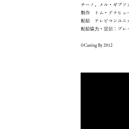
チーノ、メル・ギブソ
製作 トム・ドナヒュ
配給 テレビマンユ
配給協⼒・宣伝：プレ
©Casting By 2012