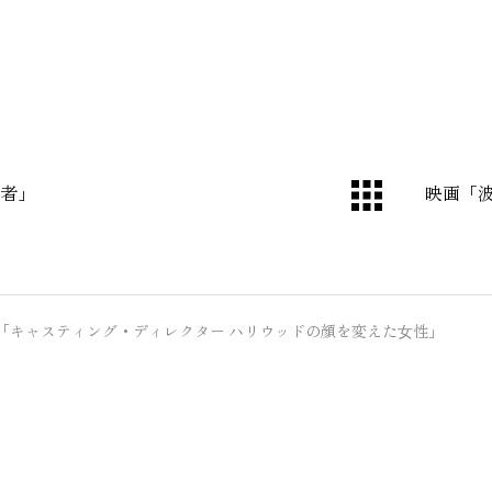
者」
映画「
「キャスティング・ディレクター ハリウッドの顔を変えた⼥性」