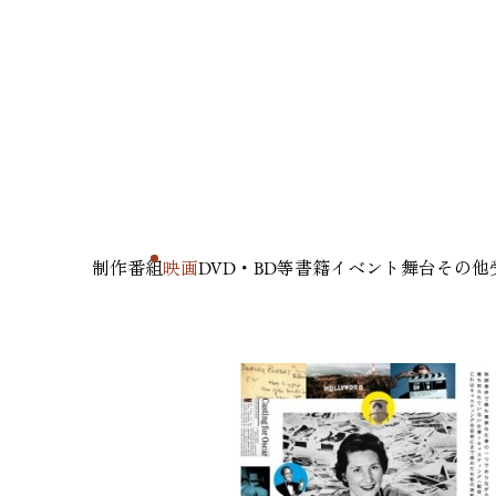
制作番組
映画
DVD・BD等
書籍
イベント
舞台
その他