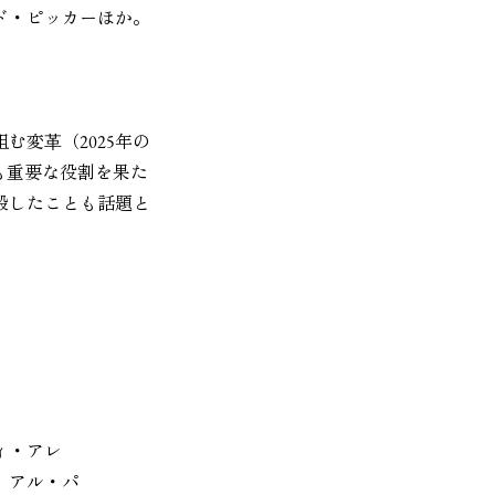
ド・ピッカーほか。
む変⾰（2025年の
も重要な役割を果た
設したことも話題と
ィ・アレ
、アル・パ