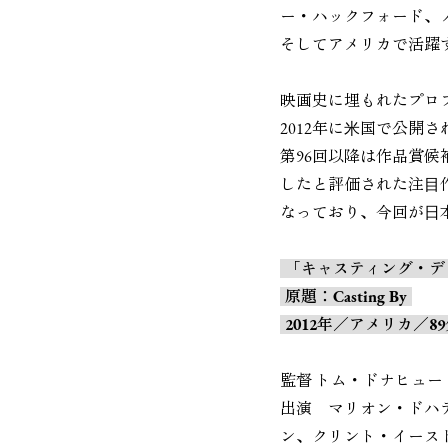
ー・ハックフォード、
そしてアメリカで活躍
映画史に埋もれたプロ
2012年に⽶国で公開
第96回以降は作品賞
したと評価された注⽬
なっており、今回が⽇
「キャスティング・デ
原題：Casting By
2012年／アメリカ／8
監督 トム・ドナヒュー
出演 マリオン・ドハ
ン、クリント・イース