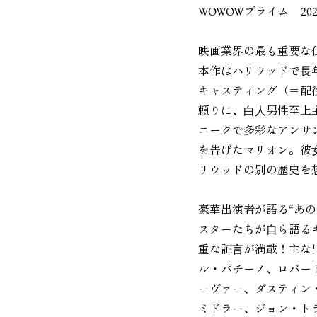
WOWOWプライム 202
映画業界の最も重要な
本作はハリウッドで⻑年
キャスティング（＝配
頼りに、⽩⼈男性⾄上
ニークで多彩なアンサ
を告げたマリオン。彼
リウッドの別の歴史を
豪華出演者が語る“あ
スターたちが⾃ら語る
重な証⾔が満載！主な
ル・パチーノ、ロバー
ーヴァー、ダスティン
ミドラー、ジョン・ト