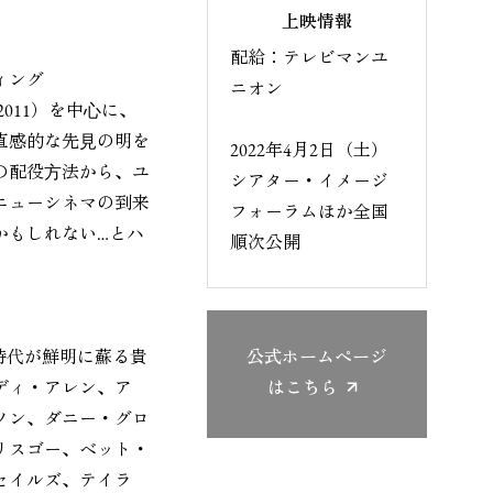
上映情報
配給：テレビマンユ
ィング
ニオン
011）を中⼼に、
直感的な先⾒の明を
2022年4月2日（土）
の配役⽅法から、ユ
シアター・イメージ
ニューシネマの到来
フォーラムほか全国
かもしれない…とハ
順次公開
時代が鮮明に蘇る貴
公式ホームページ
ディ・アレン、ア
はこちら
ソン、ダニー・グロ
リスゴー、ベット・
セイルズ、テイラ