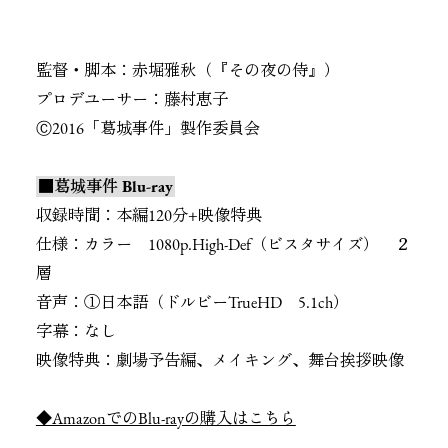
監督・脚本：赤堀雅秋（『その夜の侍』）
プロデユーサー：
藤村恵子
Ⓒ2016「葛城事件」製作委員会
■葛城事件 Blu-ray
収録時間：本編120分+映像特典
仕様：カラー 1080p.High-Def（ビスタサイズ） ２
層
音声：①日本語（ドルビーTrueHD 5.1ch）
字幕：なし
映像特典：劇場予告編、メイキング、舞台挨拶映像
◆AmazonでのBlu-rayの購入はこちら