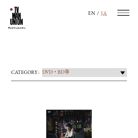
EN
/
JA