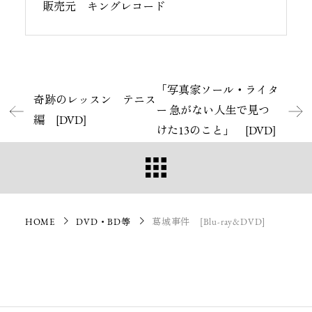
販売元 キングレコード
「写真家ソール・ライタ
奇跡のレッスン テニス
ー 急がない人生で見つ
編 [DVD]
けた13のこと」 [DVD]
HOME
DVD・BD等
葛城事件 [Blu-ray&DVD]