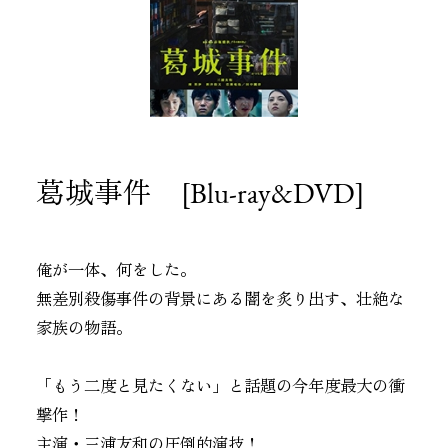
葛城事件 [Blu-ray&DVD]
俺が一体、何をした。
無差別殺傷事件の背景にある闇を炙り出す、壮絶な
家族の物語。
「もう二度と見たくない」と話題の今年度最大の衝
撃作！
主演・三浦友和の圧倒的演技！