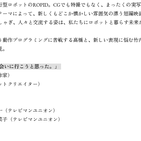
型ロボットのROPID。CGでも特撮でもなく、まったくの実
テーマによって、新しくもどこか懐かしい雰囲気の漂う短編映画
はしゃぎ、人々と交流する姿は、私たちにロボットと暮らす未来
う動作プログラミングに苦戦する高橋と、新しい表現に悩む竹
見。
会いに行こうと思った。」
作家）
ットクリエイター）
一
（テレビマンユニオン）
菜子
（テレビマンユニオン）