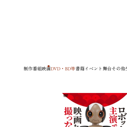
制作番組
映画
DVD・BD等
書籍
イベント
舞台
その他