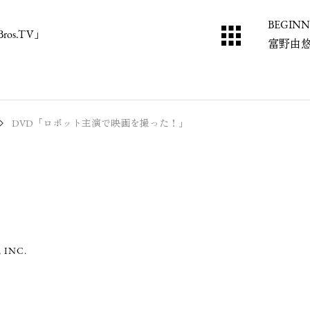
BEGINN
ros.TV」
富野由
DVD「ロボット主演で映画を撮った！」
 INC.