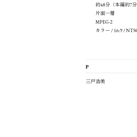
約48分（本編約7分
片面一層
MPEG-2
カラー / 16:9 / NTS
P
三戸浩美