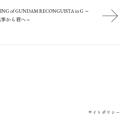
ING of GUNDAM RECONGUISTA in G ～
悠季から君へ～
サイトポリシー