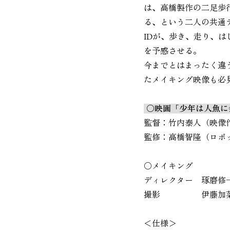
は、高橋製作の二足歩行
る、という二人の共通
IDが、歩き、走り、
を予感させる。
今までとはまったく違
たメイキング映像も必
○映画「少年は人魚に
監督：竹内泰人（映像
監修：高橋智隆（ロボ
○メイキング
ディレクター
琢磨修
撮影
伊藤加
＜仕様＞