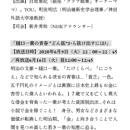
【出演】白坂亜紀（銀座「クラブ稲葉」オーナーマ
マ）、YOU、町田明広（明治維新史学会理事／神田
外語大学准教授）
【司会】新井秀和（NHKアナウンサー）
「樋口一葉の青春 “どん底”から抜け出すには?」
【放送日時】2020年6月9日（火）22：00～22：45
／再放送6月16日（火）昼12:00～12:45
明治の文豪・樋口一葉。「たけくらべ」「にごり
え」などで知られる彼女の青春は…「貧乏」一色。
五千円札のイメージとは裏腹に日本史上最もお金に
苦労した偉人といわれる。１７歳で父を亡くし莫大
な借金を背負った一葉が考えた貧困脱出法…それは
小説で金を稼ぐこと！ 身分、男女などさまざまな
価値が転換した明治期、「金」と向き合うことで人
間を見つめ直した若き一葉の知恵に迫る。