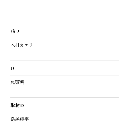
語り
木村カエラ
D
鬼頭明
取材D
島越翔平