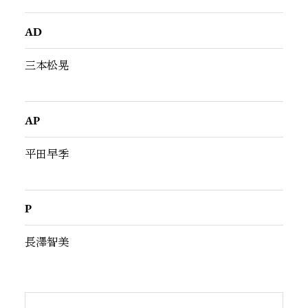
AD
三本松晃
AP
平田早季
P
長澤智美