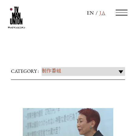
EN
/
JA