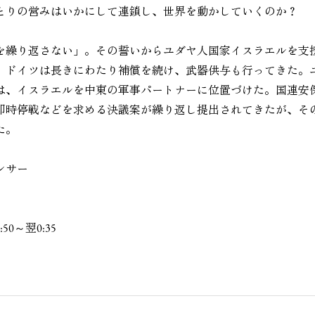
とりの営みはいかにして連鎖し、世界を動かしていくのか？
を繰り返さない」。その誓いからユダヤ人国家イスラエルを支
。ドイツは長きにわたり補償を続け、武器供与も行ってきた。
は、イスラエルを中東の軍事パートナーに位置づけた。国連安
即時停戦などを求める決議案が繰り返し提出されてきたが、そ
た。
ンサー
50～翌0:35