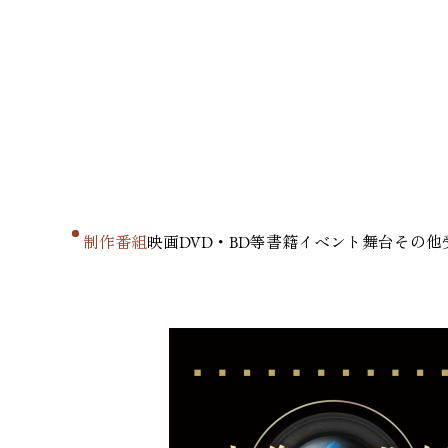
制作番組
映画
DVD・BD等
書籍
イベント
舞台
その他