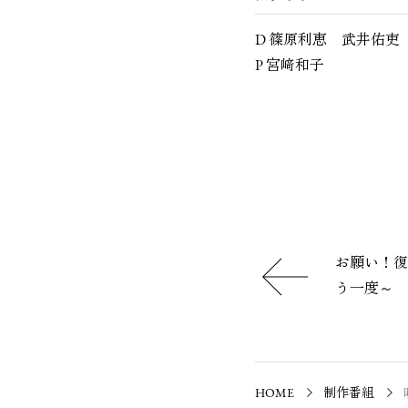
D 篠原利恵
武井佑吏
P 宮﨑和子
お願い！復
う一度～
HOME
制作番組