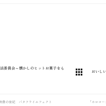
活委員会～懐かしのヒットお菓子をも
おいしい
映像の世紀 バタフライエフェクト 「ホロコースト