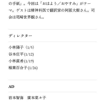
の手紙」。今回は「おはよう／おやすみ」がテー
マ。ゲストは精神科医で翻訳家の阿部大樹さん。司
会は尾崎世界観さん。
ディレクター
小林陽子（1/5）
谷本庄平
(1/12)
小林直希
(1/19)
椎葉百合子
(1/26)
AD
岩本智海 廣本菜々子