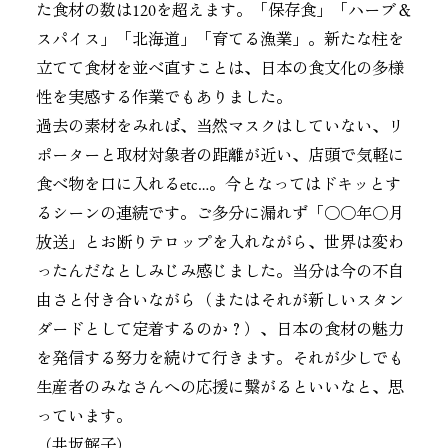
た食材の数は120を超えます。「保存食」「ハーブ＆
スパイス」「北海道」「育てる漁業」。新たな柱を
立てて食材を並べ直すことは、日本の食文化の多様
性を実感する作業でもありました。
過去の素材をみれば、当然マスクはしていない、リ
ポーターと取材対象者の距離が近い、店頭で気軽に
食べ物を口に入れるetc…。今となってはドキッとす
るシーンの連続です。ご多分に漏れず「○○年○月
放送」とお断りテロップを入れながら、世界は変わ
ったんだなとしみじみ感じました。当分は今の不自
由さと付き合いながら（またはそれが新しいスタン
ダードとして定着するのか？）、日本の食材の魅力
を発信する努力を続けて行きます。それが少しでも
生産者のみなさんへの応援に繋がるといいなと、思
っています。
（井坂解子）