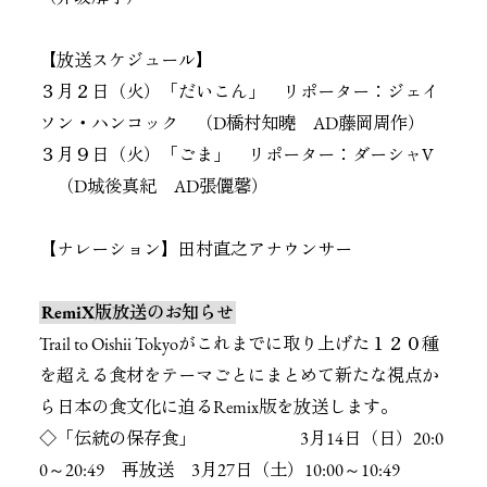
【放送スケジュール】
３月２日（火）「だいこん」 リポーター：ジェイ
ソン・ハンコック （D橋村知曉 AD藤岡周作）
３月９日（火）「ごま」 リポーター：ダーシャV
（D城後真紀 AD張儷馨）
【ナレーション】田村直之アナウンサー
RemiX版放送のお知らせ
Trail to Oishii Tokyoがこれまでに取り上げた１２０種
を超える食材をテーマごとにまとめて新たな視点か
ら日本の食文化に迫るRemix版を放送します。
◇「伝統の保存食」 3月14日（日）20:0
0～20:49 再放送 3月27日（土）10:00～10:49