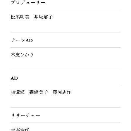
プロデューサー
松尾明美 井坂解子
チーフAD
木皮ひかり
AD
張儷馨 森優美子 藤岡周作
リサーチャー
吉本珠代