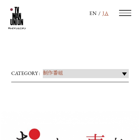
EN
/
JA