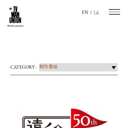
EN
/
JA