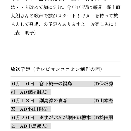
は・・と改めて胸に刻む。今年1年間は毎週 森山直
太朗さんの歌声で旅がスタート！ギターを持って旅
人として登場、の予定もありますよ。お楽しみに！
（森 明子）
放送予定（テレビマンユニオン制作の回）
６月 ６日 宮下純一の福島 （D
保坂秀
司
AD鷲尾温志）
６月１３日 副島淳の青森 （D山本充
宏 AD小山佳祐）
６月２０日 ますだおかだ増田の栃木（D松田朋
之 AD中島誠人）