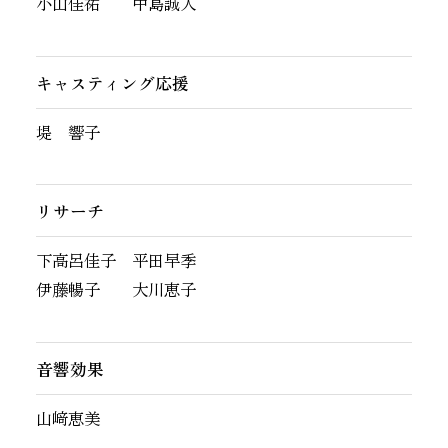
小山佳祐 中島誠人
キャスティング応援
堤 響子
リサーチ
下高呂佳子 平田早季
伊藤暢子 大川恵子
音響効果
山﨑恵美