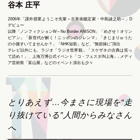
谷本 庄平
2006年「課外授業ようこそ先輩～古美術鑑定家・中島誠之助～」D
デビュー
以降「ノンフィクションW～No Border ANISON」「めざせ！オリン
ピアン」「新世代が解く！ニッポンのジレンマ」「きじまりゅうた
の小腹すいてませんか？」「NHK短歌」など、“無節操に”演出
テレビ以外にも、ラジオ「ラジオ世界観」「スケザネの古典は笑っ
て読め！」、上海万博公式イベント「コ・フェスタIN上海」､メディ
ア芸術祭「富山展」などのイベント演出も少々
とりあえず…今まさに現場を“走
り抜けている”人間からみなさん
へ