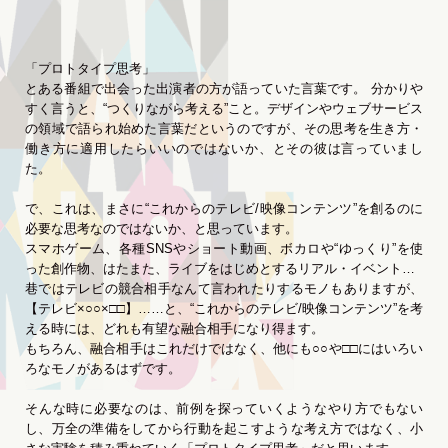
「プロトタイプ思考」
とある番組で出会った出演者の方が語っていた言葉です。 分かりや
すく言うと、“つくりながら考える”こと。デザインやウェブサービス
の領域で語られ始めた言葉だというのですが、その思考を生き方・
働き方に適用したらいいのではないか、とその彼は言っていまし
た。
で、これは、まさに“これからのテレビ/映像コンテンツ”を創るのに
必要な思考なのではないか、と思っています。
スマホゲーム、各種SNSやショート動画、ボカロや“ゆっくり”を使
った創作物、はたまた、ライブをはじめとするリアル・イベント…
巷ではテレビの競合相手なんて言われたりするモノもありますが、
【テレビ×○○×□□】……と、“これからのテレビ/映像コンテンツ”を考
える時には、どれも有望な融合相手になり得ます。
もちろん、融合相手はこれだけではなく、他にも○○や□□にはいろい
ろなモノがあるはずです。
そんな時に必要なのは、前例を探っていくようなやり方でもない
し、万全の準備をしてから行動を起こすような考え方ではなく、小